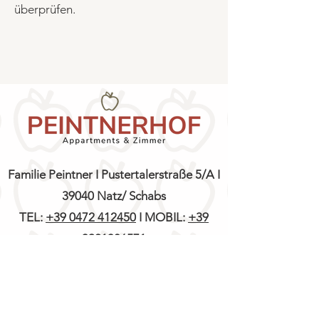
überprüfen.
Familie Peintner I Pustertalerstraße 5/A I
39040 Natz/ Schabs
TEL:
+39 0472 412450
I MOBIL:
+39
3921306571
MAIL:
info@peintnerhof.net
Mwst.-Nr.: IT
02838470215