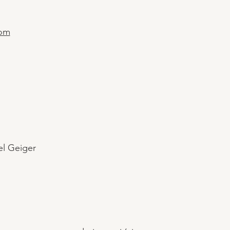
com
el Geiger