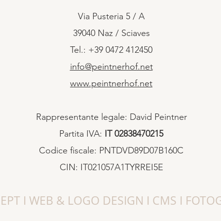
Via Pusteria 5 / A
39040 Naz / Sciaves
Tel.: +39 0472 412450
info@peintnerhof.net
www.peintnerhof.net
Rappresentante legale: David Peintner
Partita IVA:
IT 02838470215
Codice fiscale: PNTDVD89D07B160C
CIN: IT021057A1TYRREI5E
PT I WEB & LOGO DESIGN I CMS I FOTO