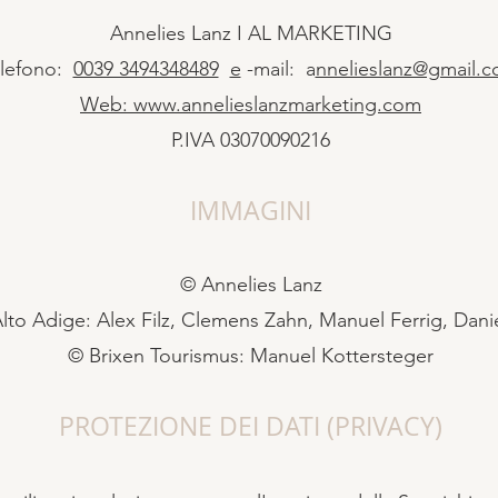
Annelies Lanz I AL MARKETING
elefono:
0039 3494348489
e
-mail: a
nnelieslanz@gmail.
Web:
www.annelieslanzmarketing.com
P.IVA 03070090216
IMMAGINI
© Annelies Lanz
to Adige: Alex Filz, Clemens Zahn, Manuel Ferrig, Dani
© Brixen Tourismus: Manuel Kottersteger
PROTEZIONE DEI DATI (PRIVACY)