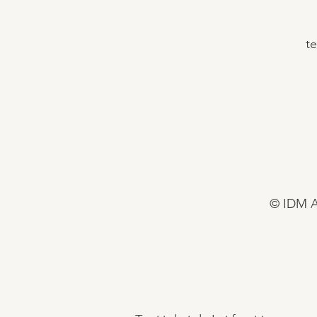
t
© IDM Al